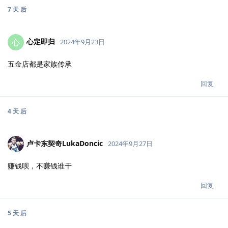
7 天
后
心定即归
心
2024年9月23日
五金店都是家族传承
回复
4 天
后
卢卡东契奇LukaDoncic
2024年9月27日
赚钱呗，不赚钱谁干
回复
5 天
后