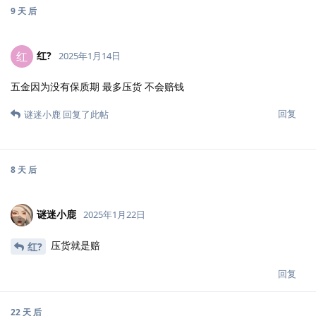
9 天
后
红?️
红
2025年1月14日
五金因为没有保质期 最多压货 不会赔钱
回复
谜迷小鹿
回复了此帖
8 天
后
谜迷小鹿
2025年1月22日
压货就是赔
红?️
回复
22 天
后