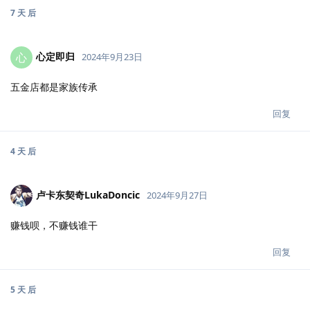
7 天
后
心定即归
心
2024年9月23日
五金店都是家族传承
回复
4 天
后
卢卡东契奇LukaDoncic
2024年9月27日
赚钱呗，不赚钱谁干
回复
5 天
后