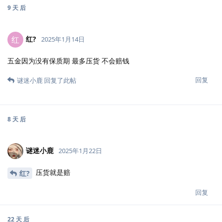
9 天
后
红?️
红
2025年1月14日
五金因为没有保质期 最多压货 不会赔钱
回复
谜迷小鹿
回复了此帖
8 天
后
谜迷小鹿
2025年1月22日
压货就是赔
红?️
回复
22 天
后